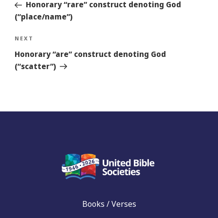
Story
Honorary “rare” construct denoting God
(“place/name”)
Next
NEXT
Story
Honorary “are” construct denoting God
(“scatter”)
Books / Verses