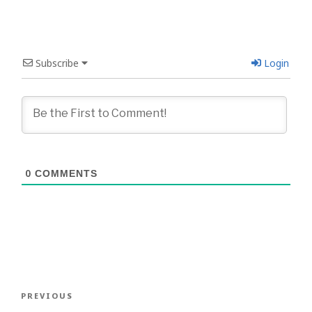
Subscribe
Login
0
COMMENTS
Post
Previous
PREVIOUS
navigation