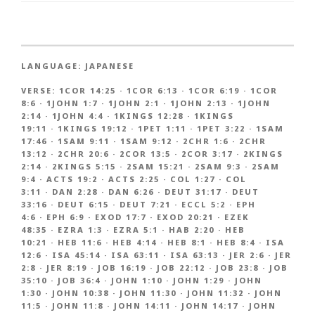
LANGUAGE:
JAPANESE
VERSE:
1COR 14:25
·
1COR 6:13
·
1COR 6:19
·
1COR
8:6
·
1JOHN 1:7
·
1JOHN 2:1
·
1JOHN 2:13
·
1JOHN
2:14
·
1JOHN 4:4
·
1KINGS 12:28
·
1KINGS
19:11
·
1KINGS 19:12
·
1PET 1:11
·
1PET 3:22
·
1SAM
17:46
·
1SAM 9:11
·
1SAM 9:12
·
2CHR 1:6
·
2CHR
13:12
·
2CHR 20:6
·
2COR 13:5
·
2COR 3:17
·
2KINGS
2:14
·
2KINGS 5:15
·
2SAM 15:21
·
2SAM 9:3
·
2SAM
9:4
·
ACTS 19:2
·
ACTS 2:25
·
COL 1:27
·
COL
3:11
·
DAN 2:28
·
DAN 6:26
·
DEUT 31:17
·
DEUT
33:16
·
DEUT 6:15
·
DEUT 7:21
·
ECCL 5:2
·
EPH
4:6
·
EPH 6:9
·
EXOD 17:7
·
EXOD 20:21
·
EZEK
48:35
·
EZRA 1:3
·
EZRA 5:1
·
HAB 2:20
·
HEB
10:21
·
HEB 11:6
·
HEB 4:14
·
HEB 8:1
·
HEB 8:4
·
ISA
12:6
·
ISA 45:14
·
ISA 63:11
·
ISA 63:13
·
JER 2:6
·
JER
2:8
·
JER 8:19
·
JOB 16:19
·
JOB 22:12
·
JOB 23:8
·
JOB
35:10
·
JOB 36:4
·
JOHN 1:10
·
JOHN 1:29
·
JOHN
1:30
·
JOHN 10:38
·
JOHN 11:30
·
JOHN 11:32
·
JOHN
11:5
·
JOHN 11:8
·
JOHN 14:11
·
JOHN 14:17
·
JOHN