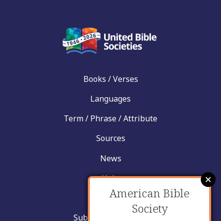
Books / Verses
Languages
Term / Phrase / Attribute
Sources
News
Help
American Bible
Contact
Society
Submit New Insight