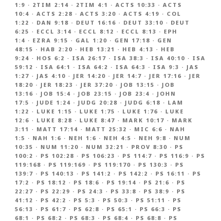
1:9
·
2TIM 2:14
·
2TIM 4:1
·
ACTS 10:33
·
ACTS
10:4
·
ACTS 2:28
·
ACTS 3:20
·
ACTS 4:19
·
COL
1:22
·
DAN 9:18
·
DEUT 16:16
·
DEUT 33:10
·
DEUT
6:25
·
ECCL 3:14
·
ECCL 8:12
·
ECCL 8:13
·
EPH
1:4
·
EZRA 9:15
·
GAL 1:20
·
GEN 17:18
·
GEN
48:15
·
HAB 2:20
·
HEB 13:21
·
HEB 4:13
·
HEB
9:24
·
HOS 6:2
·
ISA 26:17
·
ISA 38:3
·
ISA 40:10
·
ISA
59:12
·
ISA 64:1
·
ISA 64:2
·
ISA 64:3
·
ISA 9:3
·
JAS
1:27
·
JAS 4:10
·
JER 14:20
·
JER 14:7
·
JER 17:16
·
JER
18:20
·
JER 18:23
·
JER 37:20
·
JOB 13:15
·
JOB
13:16
·
JOB 15:4
·
JOB 23:15
·
JOB 23:4
·
JOHN
17:5
·
JUDE 1:24
·
JUDG 20:28
·
JUDG 6:18
·
LAM
1:22
·
LUKE 1:15
·
LUKE 1:75
·
LUKE 1:76
·
LUKE
12:6
·
LUKE 8:28
·
LUKE 8:47
·
MARK 10:17
·
MARK
3:11
·
MATT 17:14
·
MATT 25:32
·
MIC 6:6
·
NAH
1:5
·
NAH 1:6
·
NEH 1:6
·
NEH 4:5
·
NEH 9:8
·
NUM
10:35
·
NUM 11:20
·
NUM 32:21
·
PROV 8:30
·
PS
100:2
·
PS 102:28
·
PS 106:23
·
PS 114:7
·
PS 116:9
·
PS
119:168
·
PS 119:169
·
PS 119:170
·
PS 130:3
·
PS
139:7
·
PS 140:13
·
PS 141:2
·
PS 142:2
·
PS 16:11
·
PS
17:2
·
PS 18:12
·
PS 18:6
·
PS 19:14
·
PS 21:6
·
PS
22:27
·
PS 22:29
·
PS 24:3
·
PS 33:8
·
PS 38:9
·
PS
41:12
·
PS 42:2
·
PS 5:3
·
PS 50:3
·
PS 51:11
·
PS
56:13
·
PS 61:7
·
PS 62:8
·
PS 65:1
·
PS 66:3
·
PS
68:1
·
PS 68:2
·
PS 68:3
·
PS 68:4
·
PS 68:8
·
PS