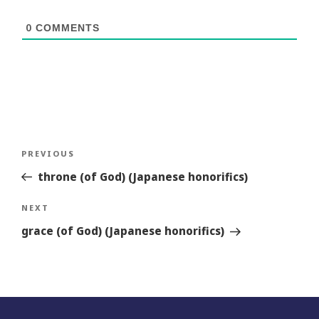
0
COMMENTS
Post
Previous
PREVIOUS
navigation
Story
throne (of God) (Japanese honorifics)
Next
NEXT
Story
grace (of God) (Japanese honorifics)